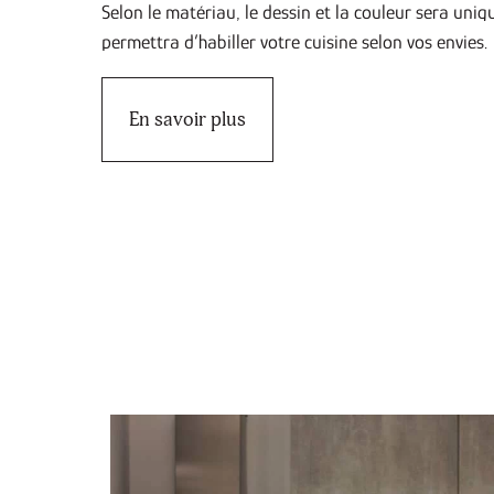
Selon le matériau, le dessin et la couleur sera uniq
rbre
Granit
permettra d’habiller votre cuisine selon vos envies.
ra Noir
Blanc cristal
En savoir plus