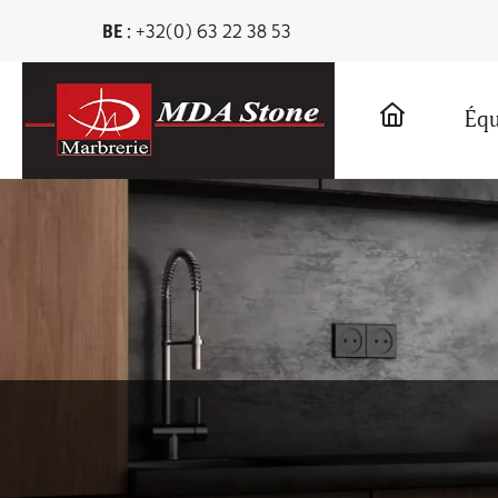
BE :
+32(0) 63 22 38 53
Équ